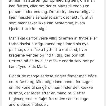
at man fra starten gør op med sig selv, om man
kan flyttes, eller om der er plads til endnu en
person under ens tag. Dette skyldes naturligvis
hjemmesidens seriøsitet samt det faktum, at vi
som mennesker ikke kan bestemme, hvem
hjertet forelsker sig i.
Man skal derfor være villig til enten at flytte eller
forholdsvist hurtigt kunne tage imod sin nye
partner, der måske flytter fra det sted, hvor
kragerne vender og ind til dig, der bor lidt
tættere på en by eller måske endda selv bor på
Lars Tyndskids Mark.
Blandt de mange seriøse singler finder man både
en trofaste og tålmodige landmand, der søger
en lille kone til sin gård, man finder den kække
husmor, der leder efter en mand nr. 2 efter
fugleungerne er fløjet fra reden samt mange
andre personligheder.