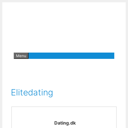
Hop
til
indhold
Menu
Elitedating
Dating.dk