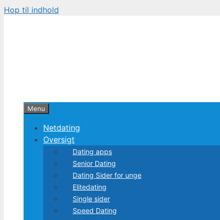
Hop til indhold
Menu
Netdating
Oversigt
Dating apps
Senior Dating
Dating Sider for unge
Elitedating
Single sider
Speed Dating