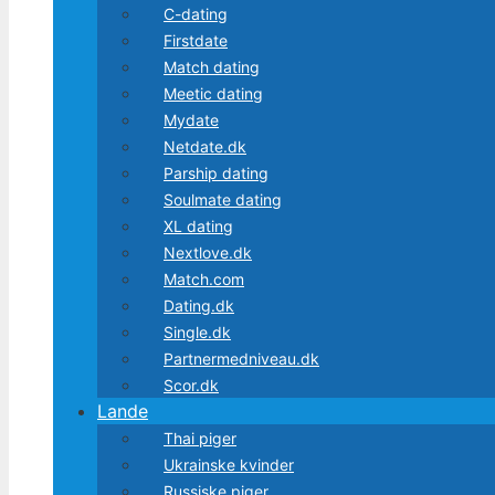
C-dating
Firstdate
Match dating
Meetic dating
Mydate
Netdate.dk
Parship dating
Soulmate dating
XL dating
Nextlove.dk
Match.com
Dating.dk
Single.dk
Partnermedniveau.dk
Scor.dk
Lande
Thai piger
Ukrainske kvinder
Russiske piger