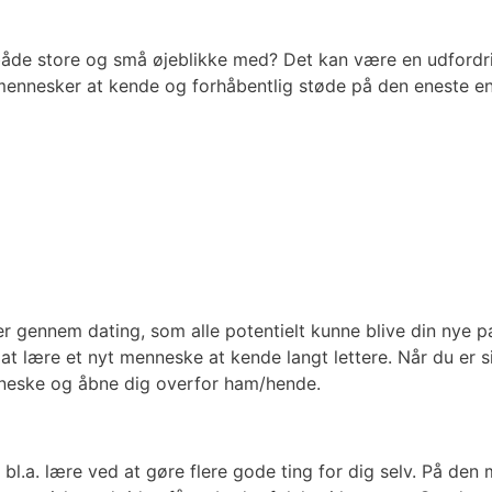
 både store og små øjeblikke med? Det kan være en udford
ennesker at kende og forhåbentlig støde på den eneste ene
r gennem dating, som alle potentielt kunne blive din nye pa
 at lære et nyt menneske at kende langt lettere. Når du er si
enneske og åbne dig overfor ham/hende.
bl.a. lære ved at gøre flere gode ting for dig selv. På den 