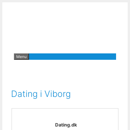
Hop
til
indhold
Menu
Dating i Viborg
Dating.dk