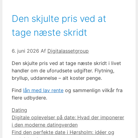
Den skjulte pris ved at
tage næste skridt
6. juni 2026
Af
Digitalassetgroup
Den skjulte pris ved at tage næste skridt i livet
handler om de uforudsete udgifter. Flytning,
bryllup, uddannelse – alt koster penge.
Find
lån med lav rente
og sammenlign vilkår fra
flere udbydere.
Kategorier
Dating
Indlægsnavigation
Digitale oplevelser på date: Hvad der imponerer
i den moderne datingverden
Find den perfekte date i Hørsholm: idéer og